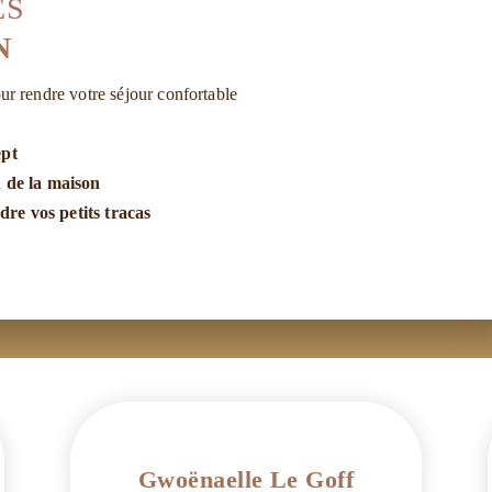
ES
N
ur rendre votre séjour confortable
ept
n de la maison
re vos petits tracas
Gwoënaelle Le Goff